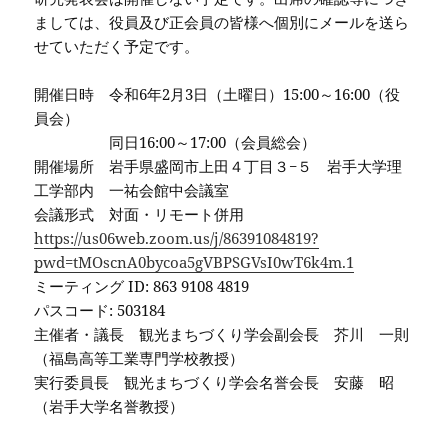
ましては、役員及び正会員の皆様へ個別にメールを送ら
せていただく予定です。
開催日時 令和6年2月3日（土曜日）15:00～16:00（役
員会）
同日16:00～17:00（会員総会）
開催場所 岩手県盛岡市上田４丁目３−５ 岩手大学理
工学部内 一祐会館中会議室
会議形式 対面・リモート併用
https://us06web.zoom.us/j/86391084819?
pwd=tMOscnA0bycoa5gVBPSGVsI0wT6k4m.1
ミーティング ID: 863 9108 4819
パスコード: 503184
主催者・議長 観光まちづくり学会副会長 芥川 一則
（福島高等工業専門学校教授）
実行委員長 観光まちづくり学会名誉会長 安藤 昭
（岩手大学名誉教授）